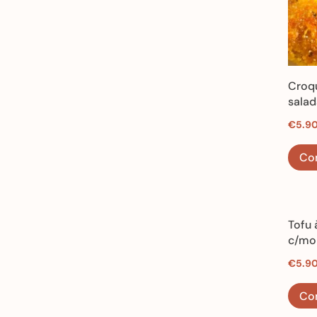
Croqu
salad
ervas
€
5.9
época
Co
Tofu 
c/mol
verde
€
5.9
da ép
Co