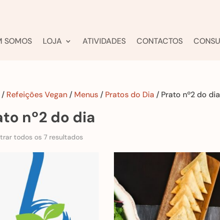
M SOMOS
LOJA
ATIVIDADES
CONTACTOS
CONSU
/
Refeições Vegan
/
Menus
/
Pratos do Dia
/ Prato nº2 do dia
ato nº2 do dia
rar todos os 7 resultados