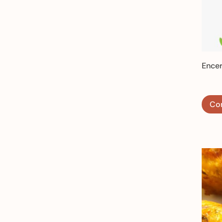
Ence
Co