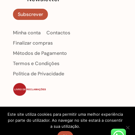
Subscrever
Minha conta
Contactos
Finalizar compras
Métodos de Pagamento
Termos e Condições
Política de Privacidade
Este site utiliza cookies para permitir uma melhor experiência
Desenvolvido por Puxe Negócios
@2022
por parte do utilizador. Ao navegar no site estará a consentir
Bmacro. Todos os direitos reservados.
a sua utilização.