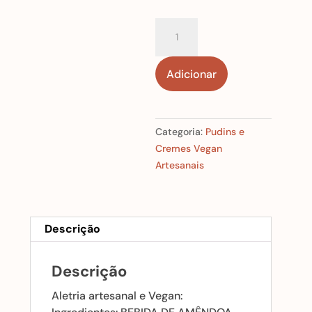
Quantidade
de
Pudim
Adicionar
Vegan
S/
GLÙTEN
e
Categoria:
Pudins e
Artesanal
Cremes Vegan
(adoçado
Artesanais
com
geleia
de
Arroz
Descrição
BIO)
Descrição
Aletria artesanal e Vegan: