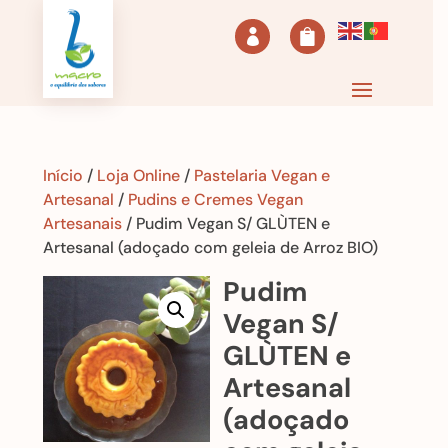


Início
/
Loja Online
/
Pastelaria Vegan e
Artesanal
/
Pudins e Cremes Vegan
Artesanais
/ Pudim Vegan S/ GLÙTEN e
Artesanal (adoçado com geleia de Arroz BIO)
Pudim
Vegan S/
GLÙTEN e
Artesanal
(adoçado