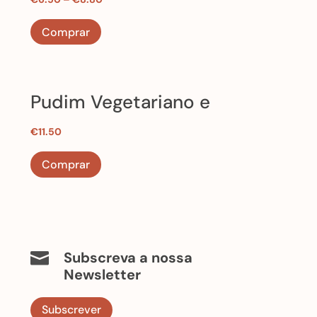
Glúten
Comprar
Pudim Vegetariano e
Artesanal
€
11.50
Comprar
Subscreva a nossa

Newsletter
Subscrever