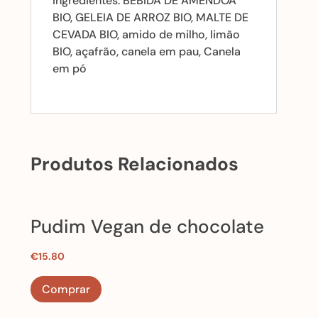
Ingredientes: BEBIDA DE AMÊNDOA
BIO, GELEIA DE ARROZ BIO, MALTE DE
CEVADA BIO, amido de milho, limão
BIO, açafrão, canela em pau, Canela
em pó
Produtos Relacionados
Pudim Vegan de chocolate
S/ GLÙTEN e Artesanal
€
15.80
(adoçado com geleia de
Comprar
Arroz BIO)