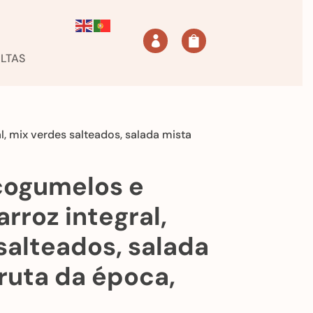


LTAS
l, mix verdes salteados, salada mista
cogumelos e
arroz integral,
salteados, salada
ruta da época,