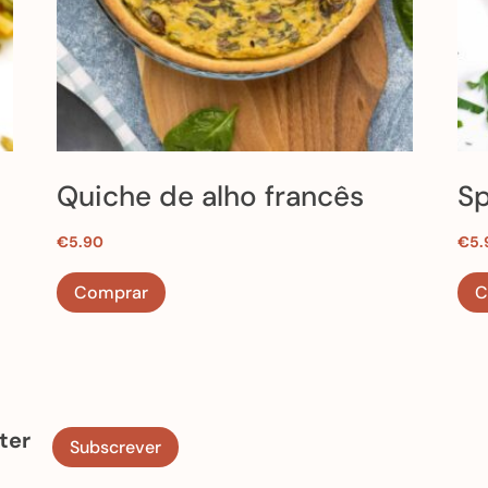
Quiche de alho francês
Sp
Arroz de ervilhas, Salada
St
€
5.90
€
5.
,
mista da época, pickles
se
Comprar
C
ho
ter
Subscrever