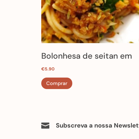
Bolonhesa de seitan em
cama de espaguete ao
€
5.90
molho de tomate da casa
Comprar
brócolos no vapor, Salada
mista da época, pickles
Subscreva a nossa Newslet
